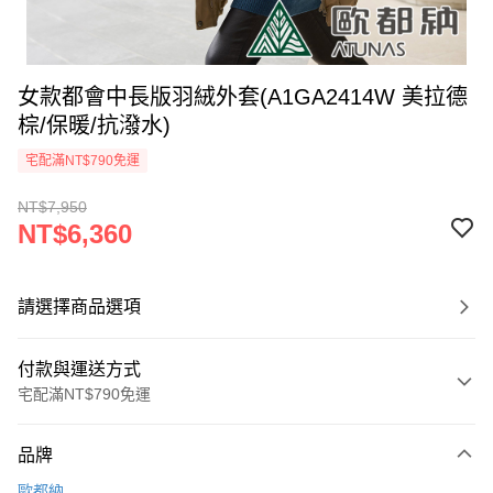
女款都會中長版羽絨外套(A1GA2414W 美拉德
棕/保暖/抗潑水)
宅配滿NT$790免運
NT$7,950
NT$6,360
請選擇商品選項
付款與運送方式
宅配滿NT$790免運
付款方式
品牌
信用卡一次付款
歐都納