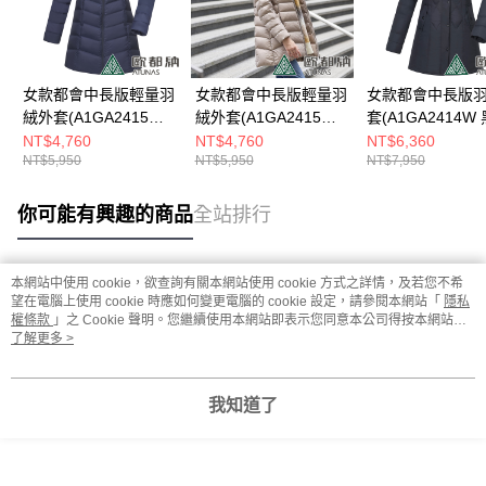
女款都會中長版輕量羽
女款都會中長版輕量羽
女款都會中長版
絨外套(A1GA2415W
絨外套(A1GA2415W
套(A1GA2414W 
深藍/輕羽絨/保暖/抗潑
摩卡棕/輕羽絨/保暖/抗
暖/抗潑水)
NT$4,760
NT$4,760
NT$6,360
NT$5,950
NT$5,950
NT$7,950
水)
潑水)
你可能有興趣的商品
全站排行
本網站中使用 cookie，欲查詢有關本網站使用 cookie 方式之詳情，及若您不希
熱門標籤
望在電腦上使用 cookie 時應如何變更電腦的 cookie 設定，請參閱本網站「
隱私
權條款
」之 Cookie 聲明。您繼續使用本網站即表示您同意本公司得按本網站使
用條款之 Cookie 聲明使用 cookie。
了解更多 >
我知道了