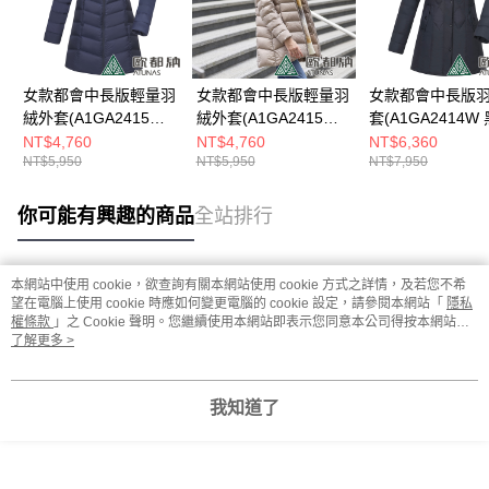
女款都會中長版輕量羽
女款都會中長版輕量羽
女款都會中長版
絨外套(A1GA2415W
絨外套(A1GA2415W
套(A1GA2414W 
深藍/輕羽絨/保暖/抗潑
摩卡棕/輕羽絨/保暖/抗
暖/抗潑水)
NT$4,760
NT$4,760
NT$6,360
NT$5,950
NT$5,950
NT$7,950
水)
潑水)
你可能有興趣的商品
全站排行
本網站中使用 cookie，欲查詢有關本網站使用 cookie 方式之詳情，及若您不希
熱門標籤
望在電腦上使用 cookie 時應如何變更電腦的 cookie 設定，請參閱本網站「
隱私
權條款
」之 Cookie 聲明。您繼續使用本網站即表示您同意本公司得按本網站使
用條款之 Cookie 聲明使用 cookie。
了解更多 >
我知道了