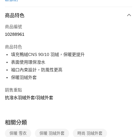
信用卡分期付款
3 期 0 利率 每期
NT$2,120
21家銀行
商品特色
6 期 0 利率 每期
NT$1,060
21家銀行
合作金庫商業銀行
第一商業銀行
商品編號
華南商業銀行
彰化商業銀行
合作金庫商業銀行
第一商業銀行
10288961
LINE Pay
上海商業儲蓄銀行
台北富邦商業銀行
華南商業銀行
彰化商業銀行
國泰世華商業銀行
兆豐國際商業銀行
Apple Pay
上海商業儲蓄銀行
台北富邦商業銀行
商品特色
臺灣中小企業銀行
台中商業銀行
國泰世華商業銀行
兆豐國際商業銀行
填充鴨絨CNS 90/10 羽絨，保暖更提升
匯豐（台灣）商業銀行
華泰商業銀行
悠遊付
臺灣中小企業銀行
台中商業銀行
表面使用環保潑水
聯邦商業銀行
遠東國際商業銀行
匯豐（台灣）商業銀行
華泰商業銀行
Google Pay
元大商業銀行
永豐商業銀行
袖口內束設計，防風性更高
聯邦商業銀行
遠東國際商業銀行
玉山商業銀行
星展（台灣）商業銀行
保暖羽絨外套
元大商業銀行
永豐商業銀行
全盈+PAY
台新國際商業銀行
中國信託商業銀行
玉山商業銀行
星展（台灣）商業銀行
台灣樂天信用卡公司
銷售重點
台新國際商業銀行
中國信託商業銀行
大哥付你分期
台灣樂天信用卡公司
抗潑水羽絨外套/羽絨外套
相關說明
【大哥付你分期使用說明】
ATM付款
1.本服務由台灣大哥大提供，台灣大哥大用戶可立即使用無須另外申請。
2.付款方式選擇「大哥付你分期」，訂單成立後會自動跳轉到大哥付的交易
貨到付款
相關分類
流程，驗證手機門號後，選擇欲分期的期數、繳款截止日，確認付款後即完
成交易。
3.實際核准額度、可分期數及費用金額請依後續交易確認頁面所載為準。
保暖 雪衣
保暖 羽絨外套
時尚 羽絨外套
運送方式