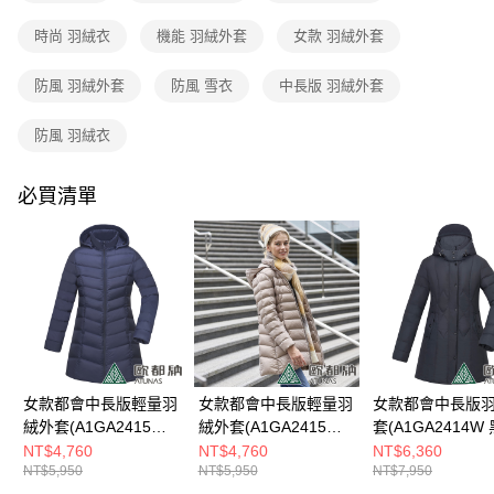
4.訂單成立30分鐘內，如未前往確認交易或遇審核未通過，訂單將自動取
消。如遇「轉專審核」未通過狀況，表示未達大哥付你分期系統評分，恕無
新竹貨運
時尚 羽絨衣
機能 羽絨外套
女款 羽絨外套
法說明評估內容。
每筆NT$80，滿NT$790(含以上)免運費
【繳款方式說明】
1.分期款項不併入電信帳單，「大哥付你分期」於每月結算日後寄送繳費提
防風 羽絨外套
防風 雪衣
中長版 羽絨外套
澎湖金門
醒簡訊。
2.透過簡訊連結打開帳單後，可選擇「超商條碼／台灣大直營門市／銀行轉
每筆NT$200
防風 羽絨衣
帳／街口支付／iPASS MONEY」等通路繳費。
付款後門市自取
【注意事項】
必買清單
每筆NT$80，滿NT$790(含以上)免運費
1.本服務係由「台灣大哥大股份有限公司」（以下簡稱本公司）所提供，讓
用戶於交易時，得透過本服務購買商品或服務，並由商店將買賣／分期付款
買賣價金債權讓與本公司後，依約使用本公司帳單繳交帳款。
宅配貨到付款
2.基於同意付款使用「大哥付你分期」之契約關係目的，商店將以您的個人
每筆NT$130，滿NT$2,000(含以上)免運費
資料（包含姓名、電話或地址）提供予台灣大哥大進項蒐集、處理及利用，
由本公司與您本人進行分期帳單所需資料之確認、核對及更正。
3.完整用戶服務條款，請詳閱以下連結：
https://oppay.tw/userRule
女款都會中長版輕量羽
女款都會中長版輕量羽
女款都會中長版
絨外套(A1GA2415W
絨外套(A1GA2415W
套(A1GA2414W 
深藍/輕羽絨/保暖/抗潑
摩卡棕/輕羽絨/保暖/抗
暖/抗潑水)
NT$4,760
NT$4,760
NT$6,360
NT$5,950
NT$5,950
NT$7,950
水)
潑水)