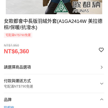
女款都會中長版羽絨外套(A1GA2414W 美拉德
棕/保暖/抗潑水)
宅配滿NT$790免運
NT$7,950
NT$6,360
請選擇商品選項
付款與運送方式
宅配滿NT$790免運
付款方式
品牌
信用卡一次付款
歐都納