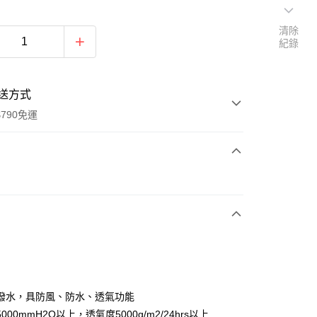
清除
紀錄
送方式
790免運
次付款
期付款
0 利率 每期
NT$2,450
21家銀行
0 利率 每期
NT$1,225
21家銀行
庫商業銀行
第一商業銀行
業銀行
彰化商業銀行
庫商業銀行
第一商業銀行
業儲蓄銀行
台北富邦商業銀行
業銀行
彰化商業銀行
華商業銀行
兆豐國際商業銀行
潑水，具防風、防水、透氣功能
業儲蓄銀行
台北富邦商業銀行
小企業銀行
台中商業銀行
000mmH2O以上，透氣度5000g/m2/24hrs以上
華商業銀行
兆豐國際商業銀行