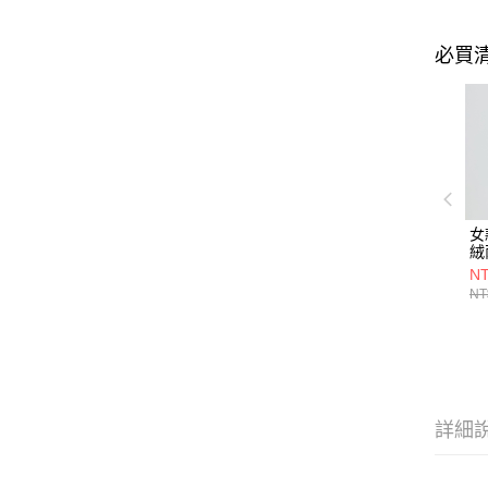
必買
女
絨
(
NT
藍
NT
禦
詳細