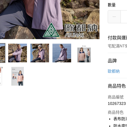
數量
付款與運
宅配滿NT$
付款方式
品牌
信用卡一
歐都納
信用卡分
商品特色
3 期 
商品編號
6 期 
合作金
10267323
華南商
合作金
LINE Pay
上海商
商品特色
華南商
國泰世
表布防
Apple Pay
上海商
臺灣中
防水度5
國泰世