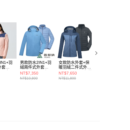
係由「台灣大哥大股份有限公司」（以下簡稱本公司）所提供，讓
易時，得透過本服務購買商品或服務，並由商店將買賣／分期付
金債權讓與本公司後，依約使用本公司帳單繳交帳款。
意付款使用「大哥付你分期」之契約關係目的，商店將以您的個人
含姓名、電話或地址）提供予台灣大哥大進項蒐集、處理及利
公司與您本人進行分期帳單所需資料之確認、核對及更正。
戶服務條款，請詳閱以下連結：
https://oppay.tw/userRule
IN1+羽
男款防水2IN1+羽
女款防水外套+保
女款防水2IN1+科
外套
絨兩件式外套
暖羽絨二件式外套
技纖維兩件式外套
03W粉/
(A1GA2501M煙
(A1GA2534W灰藍
(A2GA2228W紅/
NT$7,350
NT$7,650
NT$4,250
/防水/透
藍/防風/防水/透氣/
深藍/防水/防風/透
防風/防水/透氣/禦
NT$10,800
NT$11,800
NT$8,500
禦寒)
氣/羽絨保暖/禦寒/
寒)
樂遊戶外)