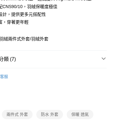
台灣）商業銀行
華泰商業銀行
小企業銀行
台中商業銀行
CNS90/10，羽絨保暖度極佳
業銀行
遠東國際商業銀行
台灣）商業銀行
華泰商業銀行
設計，提供更多元搭配性
y
業銀行
永豐商業銀行
業銀行
遠東國際商業銀行
富，穿著更年輕
業銀行
星展（台灣）商業銀行
業銀行
永豐商業銀行
際商業銀行
中國信託商業銀行
業銀行
星展（台灣）商業銀行
天信用卡公司
際商業銀行
中國信託商業銀行
分期
1+羽絨兩件式外套/羽絨外套
天信用卡公司
你分期使用說明】
由台灣大哥大提供，台灣大哥大用戶可立即使用無須另外申請。
類 (7)
式選擇「大哥付你分期」，訂單成立後會自動跳轉到大哥付的交易
證手機門號後，選擇欲分期的期數、繳款截止日，確認付款後即
防水兩件式外套
。
客服
准額度、可分期數及費用金額請依後續交易確認頁面所載為準。
保暖羽絨系列
立30分鐘內，如未前往確認交易或遇審核未通過，訂單將自動取
「轉專審核」未通過狀況，表示未達大哥付你分期系統評分，恕
防水外套
0，滿NT$790(含以上)免運費
評估內容。
防風防水外套/配件
式說明】
項不併入電信帳單，「大哥付你分期」於每月結算日後寄送繳費提
兩件式 外套
防水 外套
保暖 透氣
00
訊連結打開帳單後，可選擇「超商條碼／台灣大直營門市／銀行轉
防風防水兩件式外套
付／iPASS MONEY」等通路繳費。
市自取
小尺碼專區
小尺碼
項】
0，滿NT$790(含以上)免運費