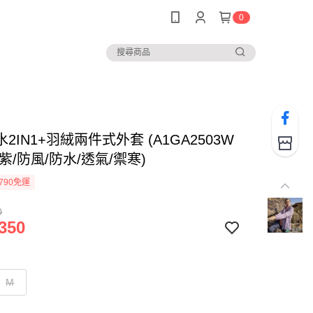
0
2IN1+羽絨兩件式外套 (A1GA2503W
紫/防風/防水/透氣/禦寒)
790免運
0
350
M