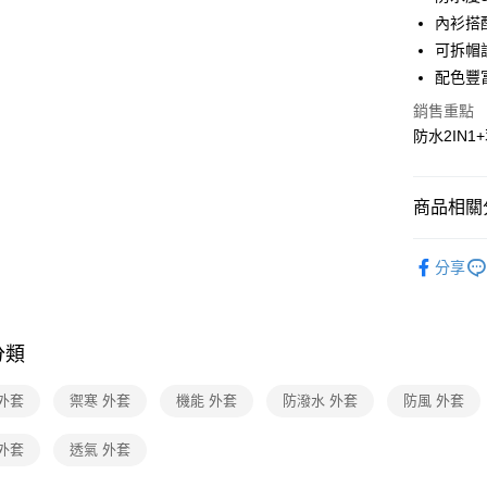
匯豐（
悠遊付
臺灣中
內衫搭配
聯邦商
匯豐（
可拆帽
Google Pa
元大商
聯邦商
配色豐
玉山商
元大商
全盈+PAY
台新國
玉山商
銷售重點
台灣樂
台新國
大哥付你
防水2IN
台灣樂
相關說明
【大哥付
ATM付款
1.本服務
商品相關分
2.付款方
流程，驗
女性服飾
完成交易
運送方式
分享
3.實際核
機能推薦
4.訂單成
新竹貨運
消。如遇
機能推薦
每筆NT$8
無法說明
分類
活動商品
【繳款方
澎湖金門
1.分期款
抗風特輯
醒簡訊。
外套
禦寒 外套
機能 外套
防潑水 外套
防風 外套
每筆NT$2
2.透過簡
機能推薦
帳／街口支
付款後門
外套
透氣 外套
加大尺碼/
【注意事
每筆NT$8