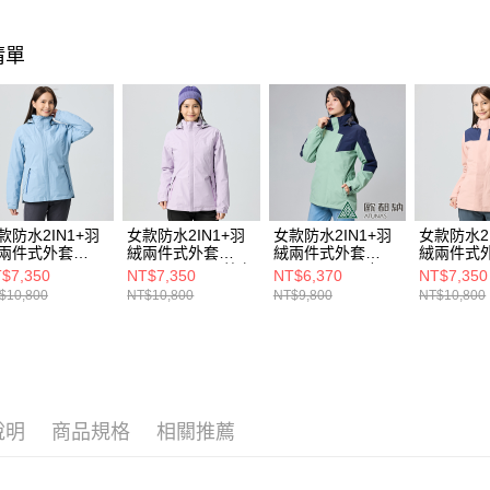
1.本服務
用戶於交
款買賣價
清單
2.基於同
資料（包
用，由本
3.完整用
款防水2IN1+羽
女款防水2IN1+羽
女款防水2IN1+羽
女款防水2
兩件式外套
絨兩件式外套
絨兩件式外套
絨兩件式
A1GA2502W霧
(A1GA2502W薰衣
(A1GA2322W粉
(A1GA25
$7,350
NT$7,350
NT$6,370
NT$7,350
/防風/防水/透氣/
草紫/防風/防水/透
綠/深藍/防風/防水/
深藍/防風
$10,800
NT$10,800
NT$9,800
NT$10,800
寒)
氣/禦寒)
透氣/禦寒)
氣/禦寒)
說明
商品規格
相關推薦