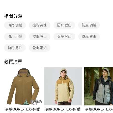
新竹貨運
4.訂單成立30分鐘內，如未前往確認交易或遇審核未通過，訂單將自動取
每筆NT$80，滿NT$790(含以上)免運費
消。如遇「轉專審核」未通過狀況，表示未達大哥付你分期系統評分，恕無
法說明評估內容。
相關分類
澎湖金門
【繳款方式說明】
1.分期款項不併入電信帳單，「大哥付你分期」於每月結算日後寄送繳費提
每筆NT$200
時尚 羽絨
機能 男性
防水 登山
防風 羽絨
醒簡訊。
2.透過簡訊連結打開帳單後，可選擇「超商條碼／台灣大直營門市／銀行轉
付款後門市自取
帳／街口支付／iPASS MONEY」等通路繳費。
防水 羽絨
時尚 登山
保暖 登山
防風 登山
每筆NT$80，滿NT$790(含以上)免運費
【注意事項】
時尚 男性
登山 羽絨
1.本服務係由「台灣大哥大股份有限公司」（以下簡稱本公司）所提供，讓
用戶於交易時，得透過本服務購買商品或服務，並由商店將買賣／分期付款
買賣價金債權讓與本公司後，依約使用本公司帳單繳交帳款。
必買清單
2.基於同意付款使用「大哥付你分期」之契約關係目的，商店將以您的個人
資料（包含姓名、電話或地址）提供予台灣大哥大進項蒐集、處理及利用，
由本公司與您本人進行分期帳單所需資料之確認、核對及更正。
3.完整用戶服務條款，請詳閱以下連結：
https://oppay.tw/userRule
男款GORE-TEX+保暖
男款GORE-TEX+保暖
男款GORE-TEX