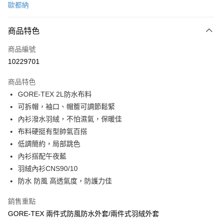
歐都納
信用卡分期付款
3 期 0 利率 每期
NT$5,966
21家銀行
商品特色
6 期 0 利率 每期
NT$2,983
21家銀行
合作金庫商業銀行
第一商業銀行
商品編號
華南商業銀行
彰化商業銀行
合作金庫商業銀行
第一商業銀行
10229701
LINE Pay
上海商業儲蓄銀行
台北富邦商業銀行
華南商業銀行
彰化商業銀行
國泰世華商業銀行
兆豐國際商業銀行
Apple Pay
上海商業儲蓄銀行
台北富邦商業銀行
商品特色
臺灣中小企業銀行
台中商業銀行
國泰世華商業銀行
兆豐國際商業銀行
GORE-TEX 2L防水布料
匯豐（台灣）商業銀行
華泰商業銀行
悠遊付
臺灣中小企業銀行
台中商業銀行
可拆帽，袖口、帽簷可調節鬆緊
聯邦商業銀行
遠東國際商業銀行
匯豐（台灣）商業銀行
華泰商業銀行
Google Pay
元大商業銀行
永豐商業銀行
內衫潑水羽絨，不怕濕氣，保暖佳
聯邦商業銀行
遠東國際商業銀行
玉山商業銀行
星展（台灣）商業銀行
布料硬挺有型帥氣百搭
元大商業銀行
永豐商業銀行
全盈+PAY
台新國際商業銀行
中國信託商業銀行
玉山商業銀行
星展（台灣）商業銀行
低調簡約，局部跳色
台灣樂天信用卡公司
台新國際商業銀行
中國信託商業銀行
大哥付你分期
內衫搭配午夜藍
台灣樂天信用卡公司
相關說明
羽絨內衫CNS90/10
【大哥付你分期使用說明】
防水 防風 高透氣度，防護力佳
ATM付款
1.本服務由台灣大哥大提供，台灣大哥大用戶可立即使用無須另外申請。
2.付款方式選擇「大哥付你分期」，訂單成立後會自動跳轉到大哥付的交易
銷售重點
流程，驗證手機門號後，選擇欲分期的期數、繳款截止日，確認付款後即完
運送方式
成交易。
GORE-TEX 兩件式防風防水外套/兩件式羽絨外套
3.實際核准額度、可分期數及費用金額請依後續交易確認頁面所載為準。