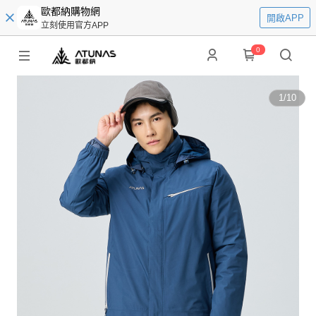
歐都納購物網
開啟APP
立刻使用官方APP
0
1
/
10