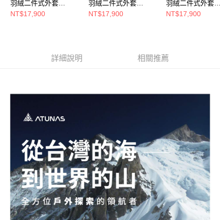
羽絨二件式外套
羽絨二件式外套
羽絨二件式外套
(A1GT2502M深棕/防
(A1GT2501M棕卡其
(A1GT2510M藍
NT$17,900
NT$17,900
NT$17,900
水/防風/透氣/登山旅遊/
綠/防水/防風/透氣/登山
石灰/防水/防風/透
禦寒)
旅遊/禦寒)
山旅遊/禦寒/樂遊
詳細說明
相關推薦