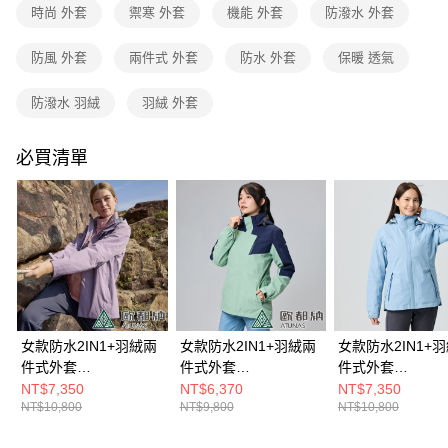
4.訂單成立30分鐘內，如未前往確認交易或遇審核未通過，訂單將自動取
時尚 外套
禦寒 外套
機能 外套
防潑水 外套
每筆NT$80，滿NT$790(含以上)免運費
消。如遇「轉專審核」未通過狀況，表示未達大哥付你分期系統評分，恕無
法說明評估內容。
澎湖金門
防風 外套
兩件式 外套
防水 外套
保暖 透氣
【繳款方式說明】
1.分期款項不併入電信帳單，「大哥付你分期」於每月結算日後寄送繳費提
每筆NT$200
醒簡訊。
防潑水 羽絨
羽絨 外套
2.透過簡訊連結打開帳單後，可選擇「超商條碼／台灣大直營門市／銀行轉
付款後門市自取
帳／街口支付／iPASS MONEY」等通路繳費。
每筆NT$80，滿NT$790(含以上)免運費
必買清單
【注意事項】
1.本服務係由「台灣大哥大股份有限公司」（以下簡稱本公司）所提供，讓
用戶於交易時，得透過本服務購買商品或服務，並由商店將買賣／分期付款
買賣價金債權讓與本公司後，依約使用本公司帳單繳交帳款。
2.基於同意付款使用「大哥付你分期」之契約關係目的，商店將以您的個人
資料（包含姓名、電話或地址）提供予台灣大哥大進項蒐集、處理及利用，
由本公司與您本人進行分期帳單所需資料之確認、核對及更正。
3.完整用戶服務條款，請詳閱以下連結：
https://oppay.tw/userRule
女款防水2IN1+羽絨兩
女款防水2IN1+羽絨兩
女款防水2IN1+
件式外套
件式外套
件式外套
(A1GA2503W霧紫/暗
(A1GA2322W粉綠/深
(A1GA2502W霧
NT$7,350
NT$6,370
NT$7,350
NT$10,800
NT$9,800
NT$10,800
紫/防風/防水/透氣/禦
藍/防風/防水/透氣/禦
風/防水/透氣/禦寒
寒)
寒)