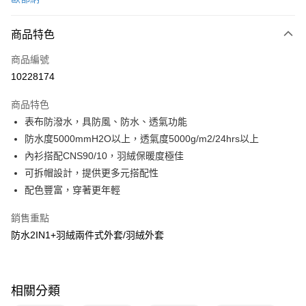
信用卡分期付款
3 期 0 利率 每期
NT$2,450
21家銀行
商品特色
6 期 0 利率 每期
NT$1,225
21家銀行
合作金庫商業銀行
第一商業銀行
商品編號
華南商業銀行
彰化商業銀行
合作金庫商業銀行
第一商業銀行
10228174
LINE Pay
上海商業儲蓄銀行
台北富邦商業銀行
華南商業銀行
彰化商業銀行
國泰世華商業銀行
兆豐國際商業銀行
Apple Pay
上海商業儲蓄銀行
台北富邦商業銀行
商品特色
臺灣中小企業銀行
台中商業銀行
國泰世華商業銀行
兆豐國際商業銀行
表布防潑水，具防風、防水、透氣功能
匯豐（台灣）商業銀行
華泰商業銀行
悠遊付
臺灣中小企業銀行
台中商業銀行
防水度5000mmH2O以上，透氣度5000g/m2/24hrs以上
聯邦商業銀行
遠東國際商業銀行
匯豐（台灣）商業銀行
華泰商業銀行
Google Pay
元大商業銀行
永豐商業銀行
內衫搭配CNS90/10，羽絨保暖度極佳
聯邦商業銀行
遠東國際商業銀行
玉山商業銀行
星展（台灣）商業銀行
可拆帽設計，提供更多元搭配性
元大商業銀行
永豐商業銀行
全盈+PAY
台新國際商業銀行
中國信託商業銀行
玉山商業銀行
星展（台灣）商業銀行
配色豐富，穿著更年輕
台灣樂天信用卡公司
台新國際商業銀行
中國信託商業銀行
大哥付你分期
台灣樂天信用卡公司
銷售重點
相關說明
防水2IN1+羽絨兩件式外套/羽絨外套
【大哥付你分期使用說明】
ATM付款
1.本服務由台灣大哥大提供，台灣大哥大用戶可立即使用無須另外申請。
2.付款方式選擇「大哥付你分期」，訂單成立後會自動跳轉到大哥付的交易
流程，驗證手機門號後，選擇欲分期的期數、繳款截止日，確認付款後即完
運送方式
成交易。
相關分類
3.實際核准額度、可分期數及費用金額請依後續交易確認頁面所載為準。
新竹貨運