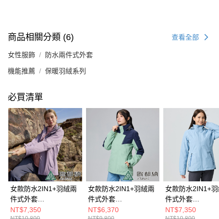
商品相關分類 (6)
查看全部
女性服飾
防水兩件式外套
機能推薦
保暖羽絨系列
必買清單
女款防水2IN1+羽絨兩
女款防水2IN1+羽絨兩
女款防水2IN1+
件式外套
件式外套
件式外套
(A1GA2503W霧紫/暗
(A1GA2322W粉綠/深
(A1GA2502W霧
NT$7,350
NT$6,370
NT$7,350
NT$10,800
NT$9,800
NT$10,800