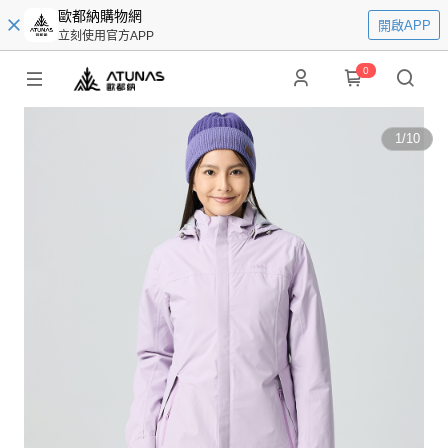
歐都納購物網
開啟APP
立刻使用官方APP
0
1
/
10