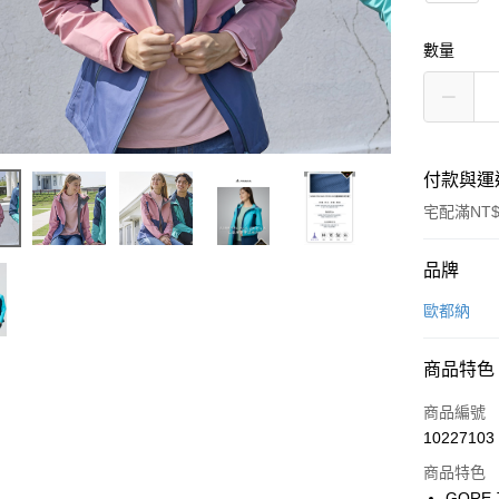
數量
付款與運
宅配滿NT$
付款方式
品牌
信用卡一
歐都納
信用卡分
商品特色
3 期 
商品編號
6 期 
合作金
10227103
華南商
合作金
LINE Pay
上海商
商品特色
華南商
國泰世
GORE