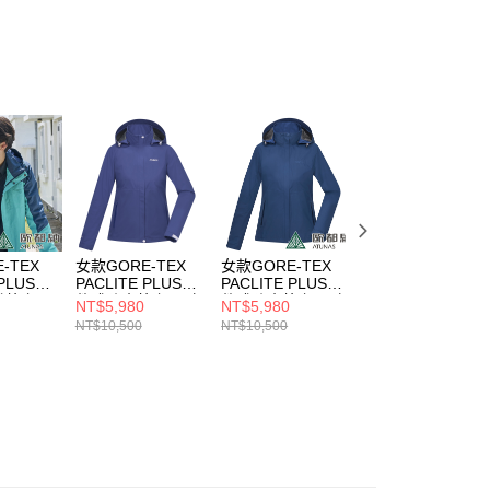
項】
0，滿NT$790(含以上)免運費
係由「台灣大哥大股份有限公司」（以下簡稱本公司）所提供，讓
易時，得透過本服務購買商品或服務，並由商店將買賣／分期付
金債權讓與本公司後，依約使用本公司帳單繳交帳款。
意付款使用「大哥付你分期」之契約關係目的，商店將以您的個人
含姓名、電話或地址）提供予台灣大哥大進項蒐集、處理及利
公司與您本人進行分期帳單所需資料之確認、核對及更正。
戶服務條款，請詳閱以下連結：
https://oppay.tw/userRule
-TEX
女款GORE-TEX
女款GORE-TEX
男款GORE-TEX
 PLUS石
PACLITE PLUS單
PACLITE PLUS單
PACLITE PLUS單
式外套
件式防水外套/風衣
件式防水外套/風衣
件式防水外套/風
NT$5,980
NT$5,980
NT$7,580
506M藍綠
外套/機能外套
外套/機能外套
外套/機能外套
NT$10,500
NT$10,500
NT$11,500
/防風/透
(A1GTDD03W深
(A1GTDD03W夜
(A1GTGZ01M深
暖/輕量)
藍紫)
藍)
藍/摩卡棕)