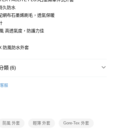
業儲蓄銀行
台北富邦商業銀行
小企業銀行
台中商業銀行
持久防水
華商業銀行
兆豐國際商業銀行
台灣）商業銀行
華泰商業銀行
小企業銀行
台中商業銀行
配網布石墨烯刷毛，透氣保暖
業銀行
遠東國際商業銀行
台灣）商業銀行
華泰商業銀行
計
y
業銀行
永豐商業銀行
業銀行
遠東國際商業銀行
防風 高透氣度，防護力佳
業銀行
星展（台灣）商業銀行
業銀行
永豐商業銀行
際商業銀行
中國信託商業銀行
業銀行
星展（台灣）商業銀行
天信用卡公司
際商業銀行
中國信託商業銀行
分期
EX 防風防水外套
天信用卡公司
你分期使用說明】
由台灣大哥大提供，台灣大哥大用戶可立即使用無須另外申請。
類 (6)
式選擇「大哥付你分期」，訂單成立後會自動跳轉到大哥付的交易
證手機門號後，選擇欲分期的期數、繳款截止日，確認付款後即
Gore-TEX®防水系列
。
客服
准額度、可分期數及費用金額請依後續交易確認頁面所載為準。
防風防水外套/配件
立30分鐘內，如未前往確認交易或遇審核未通過，訂單將自動取
「轉專審核」未通過狀況，表示未達大哥付你分期系統評分，恕
0，滿NT$790(含以上)免運費
評估內容。
石墨烯系列商品
式說明】
項不併入電信帳單，「大哥付你分期」於每月結算日後寄送繳費提
保暖石墨烯系列
防風 外套
輕薄 外套
Gore-Tex 外套
00
訊連結打開帳單後，可選擇「超商條碼／台灣大直營門市／銀行轉
石墨烯系列
付／iPASS MONEY」等通路繳費。
市自取