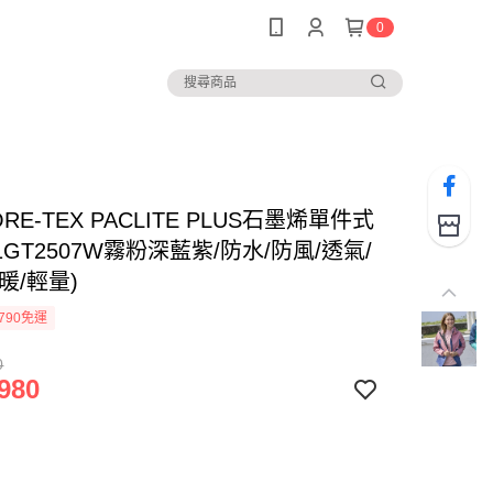
0
RE-TEX PACLITE PLUS石墨烯單件式
1GT2507W霧粉深藍紫/防水/防風/透氣/
暖/輕量)
790免運
0
980