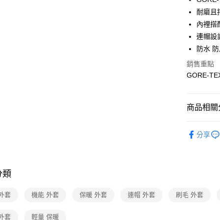
Apple Pay
上海商
臺灣中
耐磨且
國泰世
匯豐（
悠遊付
臺灣中
內裡搭
聯邦商
匯豐（
連帽設
Google Pa
元大商
聯邦商
防水 
玉山商
元大商
全盈+PAY
台新國
玉山商
銷售重點
台灣樂
台新國
大哥付你
GORE-T
台灣樂
相關說明
【大哥付
ATM付款
1.本服務
商品相關分
2.付款方
流程，驗
女性服飾
完成交易
運送方式
分享
3.實際核
活動商品
4.訂單成
新竹貨運
消。如遇
抗風特輯
每筆NT$8
無法說明
分類
活動商品
【繳款方
澎湖金門
1.分期款
機能推薦
醒簡訊。
外套
機能 外套
保暖 外套
連帽 外套
刷毛 外套
每筆NT$2
2.透過簡
女性服飾
帳／街口支
付款後門
外套
輕量 保暖