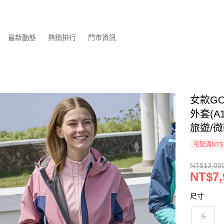
最新動態
熱銷排行
門市資訊
女款GO
外套(A
旅遊/微
宅配滿NT$
NT$13,00
NT$7,
尺寸
S