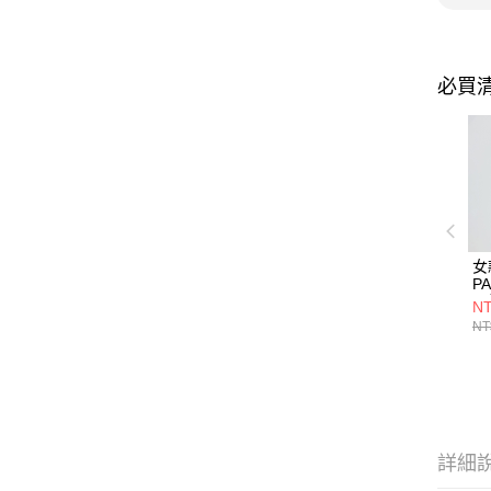
必買
女
PA
墨
NT
(
NT
藍
透
量
詳細