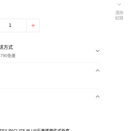
清除
紀錄
送方式
790免運
次付款
期付款
0 利率 每期
NT$2,660
21家銀行
0 利率 每期
NT$1,330
21家銀行
庫商業銀行
第一商業銀行
業銀行
彰化商業銀行
庫商業銀行
第一商業銀行
業儲蓄銀行
台北富邦商業銀行
業銀行
彰化商業銀行
華商業銀行
兆豐國際商業銀行
-TEX PACLITE PLUS石墨烯單件式外套