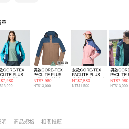
【注意事
每筆NT$8
1.本服務
用戶於交
款買賣價
清單
2.基於同
資料（包
用，由本
3.完整用
款GORE-TEX
男款GORE-TEX
女款GORE-TEX
男款GORE
CLITE PLUS石
PACLITE PLUS石
PACLITE PLUS單
PACLITE
烯單件式外套
墨烯單件式外套
件式防水外套/風衣
墨烯單件
$7,980
NT$7,980
NT$7,580
NT$7,980
A1GT2507W冰河
(A1GT2506M摩卡
外套/機能外套
(A1GT2
$13,000
NT$13,000
NT$11,500
NT$13,000
丈藍/防水/防風/
棕深藍/防水/防風/
(A1GTGZ02W霧
夜藍/防水
氣/旅遊/微暖/輕
透氣/旅遊/微暖/輕
粉/深藍紫)
氣/旅遊/微
)
量)
說明
商品規格
相關推薦