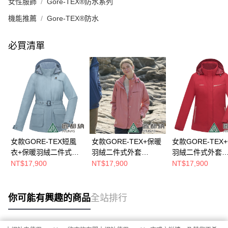
女性服飾
Gore-TEX®防水系列
機能推薦
Gore-TEX®防水
必買清單
女款GORE-TEX短風
女款GORE-TEX+保暖
女款GORE-TEX
衣+保暖羽絨二件式外
羽絨二件式外套
羽絨二件式外套
套(A1GT2503W霧藍/
(A1GT2504W霧粉/防
(A1GT2504W緋
NT$17,900
NT$17,900
NT$17,900
防水/防風/透氣/旅遊/禦
水/防風/透氣/旅遊/禦
水/防風/透氣/旅遊
寒/短風衣)
寒)
寒)
你可能有興趣的商品
全站排行