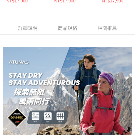
套(A1GT2503W霧藍/
(A1GT2504W霧粉/防
(A1GT2504W緋
NT$17,900
NT$17,900
NT$17,900
防水/防風/透氣/旅遊/禦
水/防風/透氣/旅遊/禦
水/防風/透氣/旅遊
寒/短風衣)
寒)
寒)
詳細說明
商品規格
相關推薦