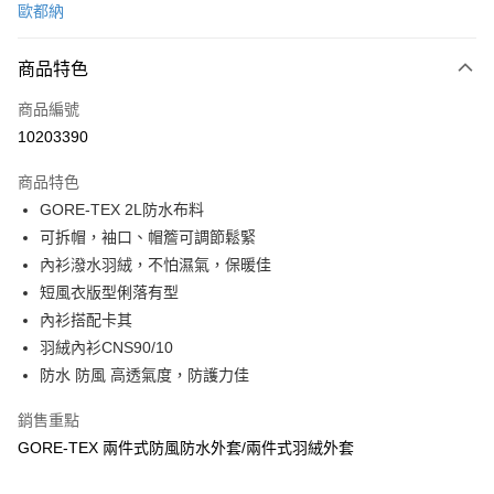
歐都納
信用卡分期付款
3 期 0 利率 每期
NT$5,966
21家銀行
商品特色
6 期 0 利率 每期
NT$2,983
21家銀行
合作金庫商業銀行
第一商業銀行
商品編號
華南商業銀行
彰化商業銀行
合作金庫商業銀行
第一商業銀行
10203390
LINE Pay
上海商業儲蓄銀行
台北富邦商業銀行
華南商業銀行
彰化商業銀行
國泰世華商業銀行
兆豐國際商業銀行
Apple Pay
上海商業儲蓄銀行
台北富邦商業銀行
商品特色
臺灣中小企業銀行
台中商業銀行
國泰世華商業銀行
兆豐國際商業銀行
GORE-TEX 2L防水布料
匯豐（台灣）商業銀行
華泰商業銀行
悠遊付
臺灣中小企業銀行
台中商業銀行
可拆帽，袖口、帽簷可調節鬆緊
聯邦商業銀行
遠東國際商業銀行
匯豐（台灣）商業銀行
華泰商業銀行
Google Pay
元大商業銀行
永豐商業銀行
內衫潑水羽絨，不怕濕氣，保暖佳
聯邦商業銀行
遠東國際商業銀行
玉山商業銀行
星展（台灣）商業銀行
短風衣版型俐落有型
元大商業銀行
永豐商業銀行
全盈+PAY
台新國際商業銀行
中國信託商業銀行
玉山商業銀行
星展（台灣）商業銀行
內衫搭配卡其
台灣樂天信用卡公司
台新國際商業銀行
中國信託商業銀行
大哥付你分期
羽絨內衫CNS90/10
台灣樂天信用卡公司
相關說明
防水 防風 高透氣度，防護力佳
【大哥付你分期使用說明】
ATM付款
1.本服務由台灣大哥大提供，台灣大哥大用戶可立即使用無須另外申請。
銷售重點
2.付款方式選擇「大哥付你分期」，訂單成立後會自動跳轉到大哥付的交易
GORE-TEX 兩件式防風防水外套/兩件式羽絨外套
流程，驗證手機門號後，選擇欲分期的期數、繳款截止日，確認付款後即完
運送方式
成交易。
3.實際核准額度、可分期數及費用金額請依後續交易確認頁面所載為準。