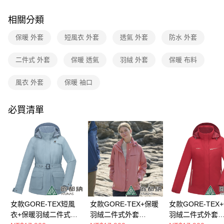
新竹貨運
4.訂單成立30分鐘內，如未前往確認交易或遇審核未通過，訂單將自動取
每筆NT$80，滿NT$790(含以上)免運費
消。如遇「轉專審核」未通過狀況，表示未達大哥付你分期系統評分，恕無
相關分類
法說明評估內容。
澎湖金門
【繳款方式說明】
保暖 外套
短風衣 外套
透氣 外套
防水 外套
1.分期款項不併入電信帳單，「大哥付你分期」於每月結算日後寄送繳費提
每筆NT$200
醒簡訊。
二件式 外套
保暖 透氣
羽絨 外套
保暖 布料
2.透過簡訊連結打開帳單後，可選擇「超商條碼／台灣大直營門市／銀行轉
付款後門市自取
帳／街口支付／iPASS MONEY」等通路繳費。
每筆NT$80，滿NT$790(含以上)免運費
風衣 外套
保暖 袖口
【注意事項】
1.本服務係由「台灣大哥大股份有限公司」（以下簡稱本公司）所提供，讓
用戶於交易時，得透過本服務購買商品或服務，並由商店將買賣／分期付款
必買清單
買賣價金債權讓與本公司後，依約使用本公司帳單繳交帳款。
2.基於同意付款使用「大哥付你分期」之契約關係目的，商店將以您的個人
資料（包含姓名、電話或地址）提供予台灣大哥大進項蒐集、處理及利用，
由本公司與您本人進行分期帳單所需資料之確認、核對及更正。
3.完整用戶服務條款，請詳閱以下連結：
https://oppay.tw/userRule
女款GORE-TEX短風
女款GORE-TEX+保暖
女款GORE-TEX
衣+保暖羽絨二件式外
羽絨二件式外套
羽絨二件式外套