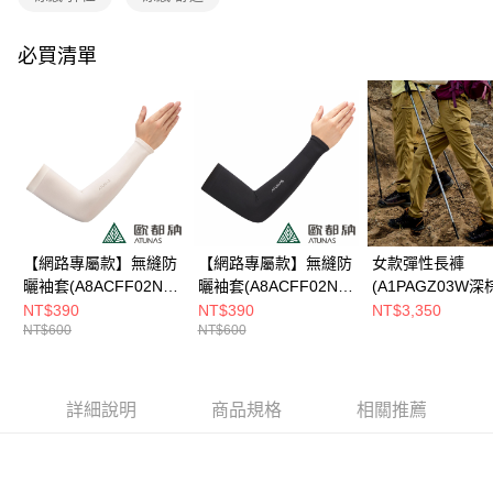
消。如遇「轉專審核」未通過狀況，表示未達大哥付你分期系統評分，恕無
全家取貨付款
法說明評估內容。
每筆NT$80，滿NT$790(含以上)免運費
【繳款方式說明】
必買清單
1.分期款項不併入電信帳單，「大哥付你分期」於每月結算日後寄送繳費提
付款後全家取貨
醒簡訊。
2.透過簡訊連結打開帳單後，可選擇「超商條碼／台灣大直營門市／銀行轉
每筆NT$80，滿NT$790(含以上)免運費
帳／街口支付／iPASS MONEY」等通路繳費。
萊爾富取貨付款
【注意事項】
每筆NT$80，滿NT$790(含以上)免運費
1.本服務係由「台灣大哥大股份有限公司」（以下簡稱本公司）所提供，讓
用戶於交易時，得透過本服務購買商品或服務，並由商店將買賣／分期付款
買賣價金債權讓與本公司後，依約使用本公司帳單繳交帳款。
付款後萊爾富取貨
2.基於同意付款使用「大哥付你分期」之契約關係目的，商店將以您的個人
每筆NT$80，滿NT$790(含以上)免運費
資料（包含姓名、電話或地址）提供予台灣大哥大進項蒐集、處理及利用，
【網路專屬款】無縫防
【網路專屬款】無縫防
女款彈性長褲
由本公司與您本人進行分期帳單所需資料之確認、核對及更正。
曬袖套(A8ACFF02N米
曬袖套(A8ACFF02N
(A1PAGZ03W深
7-11取貨付款
3.完整用戶服務條款，請詳閱以下連結：
https://oppay.tw/userRule
卡/彈性/運動防曬/戶外
黑/彈性/運動防曬/戶外
機能長褲/彈性褲/M
NT$390
NT$390
NT$3,350
每筆NT$80，滿NT$790(含以上)免運費
NT$600
NT$600
活動防曬/MIT台灣製)
活動防曬/MIT台灣製)
台灣製)
付款後7-11取貨
每筆NT$80，滿NT$790(含以上)免運費
詳細說明
商品規格
相關推薦
新竹貨運
每筆NT$80，滿NT$790(含以上)免運費