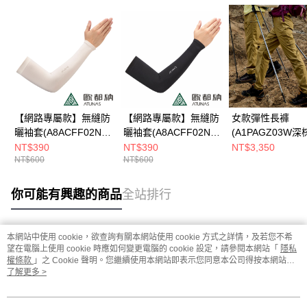
【網路專屬款】無縫防
【網路專屬款】無縫防
女款彈性長褲
曬袖套(A8ACFF02N米
曬袖套(A8ACFF02N
(A1PAGZ03W深
卡/彈性/運動防曬/戶外
黑/彈性/運動防曬/戶外
機能長褲/彈性褲/M
NT$390
NT$390
NT$3,350
NT$600
NT$600
活動防曬/MIT台灣製)
活動防曬/MIT台灣製)
台灣製)
你可能有興趣的商品
全站排行
本網站中使用 cookie，欲查詢有關本網站使用 cookie 方式之詳情，及若您不希
熱門標籤
望在電腦上使用 cookie 時應如何變更電腦的 cookie 設定，請參閱本網站「
隱私
權條款
」之 Cookie 聲明。您繼續使用本網站即表示您同意本公司得按本網站使
用條款之 Cookie 聲明使用 cookie。
了解更多 >