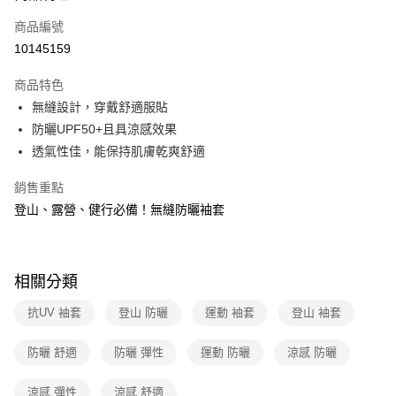
6 期 0 利率 每期
NT$65
21家銀行
合作金庫商業銀行
第一商業銀行
商品編號
華南商業銀行
彰化商業銀行
合作金庫商業銀行
第一商業銀行
10145159
超商取貨付款
上海商業儲蓄銀行
台北富邦商業銀行
華南商業銀行
彰化商業銀行
國泰世華商業銀行
兆豐國際商業銀行
LINE Pay
上海商業儲蓄銀行
台北富邦商業銀行
商品特色
臺灣中小企業銀行
台中商業銀行
國泰世華商業銀行
兆豐國際商業銀行
無縫設計，穿戴舒適服貼
匯豐（台灣）商業銀行
華泰商業銀行
Apple Pay
臺灣中小企業銀行
台中商業銀行
防曬UPF50+且具涼感效果
聯邦商業銀行
遠東國際商業銀行
匯豐（台灣）商業銀行
華泰商業銀行
悠遊付
元大商業銀行
永豐商業銀行
透氣性佳，能保持肌膚乾爽舒適
聯邦商業銀行
遠東國際商業銀行
玉山商業銀行
星展（台灣）商業銀行
元大商業銀行
永豐商業銀行
Google Pay
台新國際商業銀行
中國信託商業銀行
銷售重點
玉山商業銀行
星展（台灣）商業銀行
台灣樂天信用卡公司
登山、露營、健行必備！無縫防曬袖套
台新國際商業銀行
中國信託商業銀行
全盈+PAY
台灣樂天信用卡公司
大哥付你分期
相關說明
相關分類
【大哥付你分期使用說明】
ATM付款
1.本服務由台灣大哥大提供，台灣大哥大用戶可立即使用無須另外申請。
抗UV 袖套
登山 防曬
運動 袖套
登山 袖套
2.付款方式選擇「大哥付你分期」，訂單成立後會自動跳轉到大哥付的交易
貨到付款
流程，驗證手機門號後，選擇欲分期的期數、繳款截止日，確認付款後即完
成交易。
防曬 舒適
防曬 彈性
運動 防曬
涼感 防曬
3.實際核准額度、可分期數及費用金額請依後續交易確認頁面所載為準。
運送方式
4.訂單成立30分鐘內，如未前往確認交易或遇審核未通過，訂單將自動取
涼感 彈性
涼感 舒適