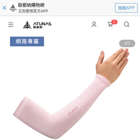
歐都納購物網
開啟APP
立刻使用官方APP
0
1
/
2