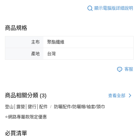
顯示電腦版詳細說明
商品規格
主布
聚酯纖維
產地
台灣
客服
商品相關分類 (3)
查看全部
登山│露營│健行│配件
防曬配件/防曬帽/袖套/頭巾
⭐網路專屬款限定優惠
必買清單